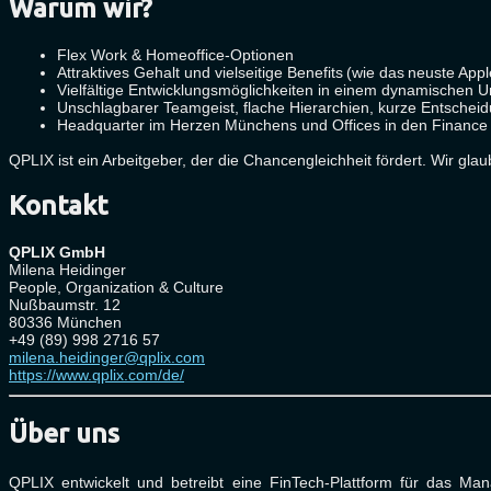
Warum wir?
Flex Work & Homeoffice-Optionen
Attraktives Gehalt und vielseitige Benefits (wie das neuste A
Vielfältige Entwicklungsmöglichkeiten in einem dynamischen 
Unschlagbarer Teamgeist, flache Hierarchien, kurze Entsch
Headquarter im Herzen Münchens und Offices in den Finance 
QPLIX ist ein Arbeitgeber, der die Chancengleichheit fördert. Wir glau
Kontakt
QPLIX GmbH
Milena Heidinger
People, Organization & Culture
Nußbaumstr. 12
80336 München
+49 (89) 998 2716 57
milena.heidinger@qplix.com
https://www.qplix.com/de/
Über uns
QPLIX entwickelt und betreibt eine FinTech-Plattform für das 