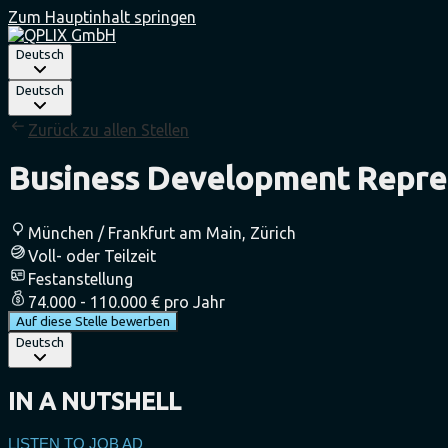
Zum Hauptinhalt springen
Deutsch
Deutsch
Zurück zu allen Stellen
Business Development Repre
München / Frankfurt am Main, Zürich
Voll- oder Teilzeit
Festanstellung
74.000 - 110.000 € pro Jahr
Auf diese Stelle bewerben
Deutsch
IN A NUTSHELL
LISTEN TO JOB AD