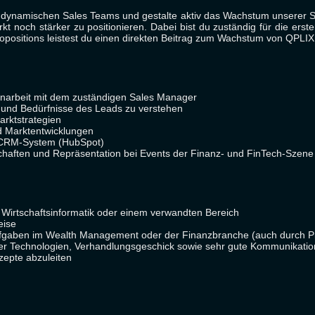
 dynamischen Sales Teams und gestalte aktiv das Wachstum unserer S
 noch stärker zu positionieren. Dabei bist du zuständig für die erste
opositions leistest du einen direkten Beitrag zum Wachstum von QPLI
enarbeit mit dem zuständigen Sales Manager
 und Bedürfnisse des Leads zu verstehen
arktstrategien
d Marktentwicklungen
m CRM-System (HubSpot)
rschaften und Repräsentation bei Events der Finanz- und FinTech-Szene
Wirtschaftsinformatik oder einem verwandten Bereich
eise
Aufgaben im Wealth Management oder der Finanzbranche (auch durch Pr
 Technologien, Verhandlungsgeschick sowie sehr gute Kommunikation
zepte abzuleiten