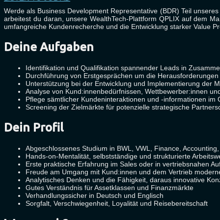
Werde als Business Development Representative (BDR) Teil unseres
arbeitest du daran, unsere WealthTech-Plattform QPLIX auf dem Markt
umfangreiche Kundenrecherche und die Entwicklung starker Value Pr
Deine Aufgaben
Identifikation und Qualifikation spannender Leads in Zusamm
Durchführung von Erstgesprächen um die Herausforderungen
Unterstützung bei der Entwicklung und Implementierung der M
Analyse von Kund:innenbedürfnissen, Wettbewerber:innen un
Pflege sämtlicher Kundeninteraktionen und -informationen i
Screening der Zielmärkte für potenzielle strategische Partne
Dein Profil
Abgeschlossenes Studium in BWL, VWL, Finance, Accounting, 
Hands-on-Mentalität, selbstständige und strukturierte Arbeitsw
Erste praktische Erfahrung im Sales oder in vertriebsnahen 
Freude am Umgang mit Kund:innen und dem Vertrieb moderner
Analytisches Denken und die Fähigkeit, daraus innovative Kon
Gutes Verständnis für Assetklassen und Finanzmärkte
Verhandlungssicher in Deutsch und Englisch
Sorgfalt, Verschwiegenheit, Loyalität und Reisebereitschaft